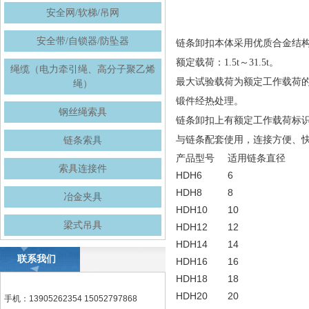
安全网/软梯/吊网
安全带/自锁器/防坠器
链条卸扣本体采用优质合金结
额定载荷：1.5t～31.5t。
绳缆（电力牵引绳、高分子聚乙烯
最大试验载荷为额定工作载荷的
绳）
锻件经热处理。
钢丝绳索具
链条卸扣上有额定工作载荷标
与链条配套使用，连接方便、
链条索具
产品型号
适用链条直径
索具连接件
HDH6
6
HDH8
8
冶金夹具
HDH10
10
梁式吊具
HDH12
12
HDH14
14
联系我们
HDH16
16
HDH18
18
HDH20
20
手机：13905262354 15052797868