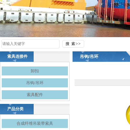
吊钩/吊环
索具连接件
卸扣
吊钩/吊环
索具配件
产品分类
合成纤维吊装带索具