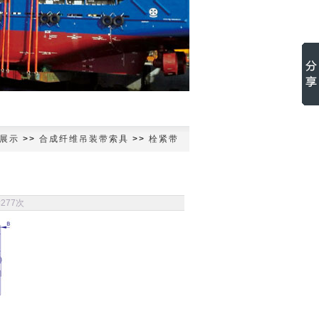
展示
>>
合成纤维吊装带索具
>>
栓紧带
读
277次