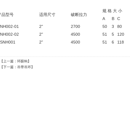
规 格 大 小
产品型号
适用尺寸
破断拉力
A
B
C
NH002-01
2"
2700
50
3
80
NH002-02
2"
4500
51
5
120
SNH001
2"
4500
51
6
118
1
2
【上一篇：
环眼钩
】
【下一篇：
吊带吊环
】