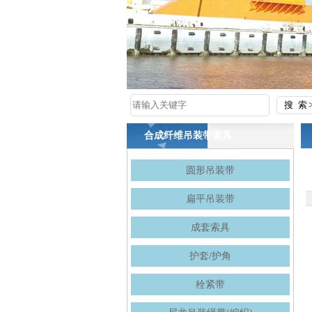
合成纤维吊装带索具
圆形吊装带
扁平吊装带
成套索具
护套/护角
栓紧带