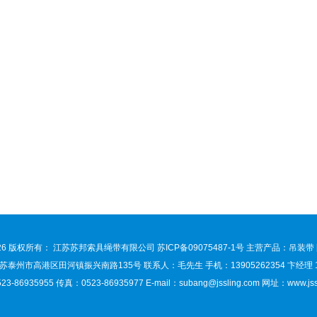
026 版权所有： 江苏苏邦索具绳带有限公司
苏ICP备09075487-1号
主营产品：吊装带 [
泰州市高港区田河镇振兴南路135号 联系人：毛先生 手机：13905262354 卞经理 150
3-86935955 传真：0523-86935977 E-mail：
subang@jssling.com
网址：www.jssl