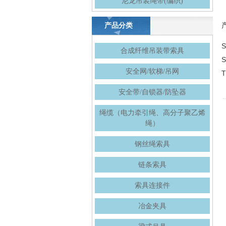
尼龙吊装绳带(编织)
产品分类
S
合成纤维吊装带索具
S
安全网/软梯/吊网
T
安全带/自锁器/防坠器
绳缆（电力牵引绳、高分子聚乙烯
绳）
钢丝绳索具
链条索具
索具连接件
冶金夹具