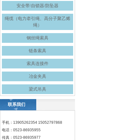
安全带/自锁器/防坠器
绳缆（电力牵引绳、高分子聚乙烯
绳）
钢丝绳索具
链条索具
索具连接件
冶金夹具
梁式吊具
联系我们
手机：13905262354 15052797868
电话：0523-86935955
传真：0523-86935977