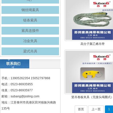
钢丝绳索具
链条索具
索具连接件
冶金夹具
高分子聚乙烯吊带
梁式吊具
联系我们
手机：13905262354 15052797868
电话：0523-86935955
传真：0523-86935977
邮箱：
subang@jssling.com
竖吊卷板夹具（无接头绳圈式
地址：江苏泰州市高港区田河镇振兴南路
135号
首页
上一页
1