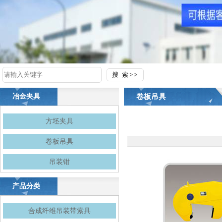
卷板吊具
冶金夹具
方坯夹具
卷板吊具
吊装钳
产品分类
合成纤维吊装带索具