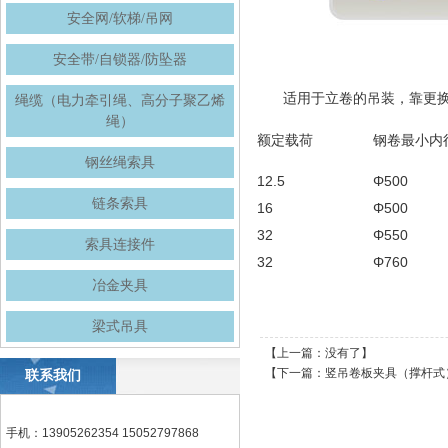
安全网/软梯/吊网
安全带/自锁器/防坠器
适用于立卷的吊装，靠更
绳缆（电力牵引绳、高分子聚乙烯
绳）
额定载荷
钢卷最小内
钢丝绳索具
12.5
Φ500
链条索具
16
Φ500
32
Φ550
索具连接件
32
Φ760
冶金夹具
梁式吊具
【上一篇：没有了】
【下一篇：
竖吊卷板夹具（撑杆式
联系我们
手机：13905262354 15052797868