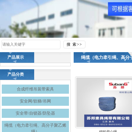
绳缆（电力牵引绳、高分
产品展示
产品分类
合成纤维吊装带索具
安全网/软梯/吊网
安全带/自锁器/防坠器
绳缆（电力牵引绳、高分子聚乙烯
绳）
锦纶登山绳