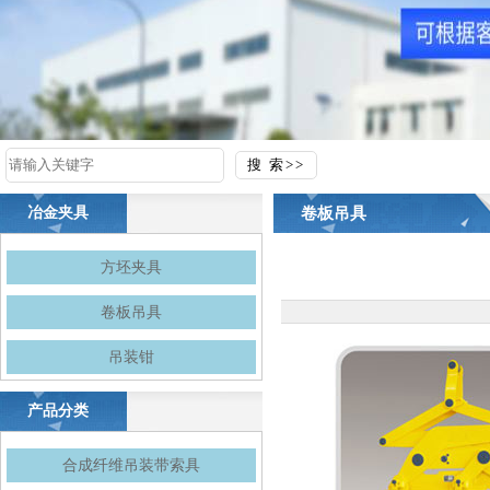
卷板吊具
冶金夹具
方坯夹具
卷板吊具
吊装钳
产品分类
合成纤维吊装带索具