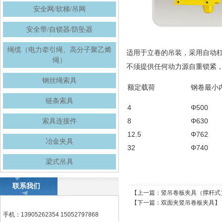
安全网/软梯/吊网
安全带/自锁器/防坠器
绳缆（电力牵引绳、高分子聚乙烯
适用于立卷的吊装，采用自动
绳）
不须提供任何动力源自重锁紧
钢丝绳索具
额定载荷
钢卷最小
链条索具
4
Φ500
8
Φ630
索具连接件
12.5
Φ762
冶金夹具
32
Φ740
梁式吊具
联系我们
【上一篇：
竖吊卷板夹具（撑杆式
【下一篇：
双面夹竖吊卷板夹具
】
手机：13905262354 15052797868