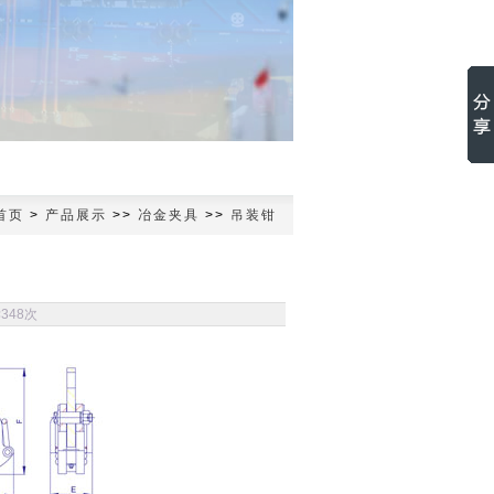
首页
>
产品展示
>>
冶金夹具
>>
吊装钳
读
348次