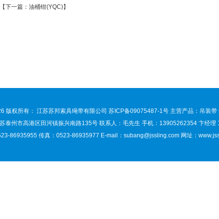
【下一篇：
油桶钳(YQC)
】
026 版权所有： 江苏苏邦索具绳带有限公司
苏ICP备09075487-1号
主营产品：吊装带 [
泰州市高港区田河镇振兴南路135号 联系人：毛先生 手机：13905262354 卞经理 150
3-86935955 传真：0523-86935977 E-mail：
subang@jssling.com
网址：www.jssl