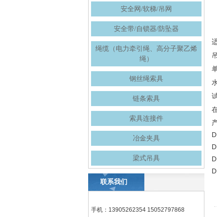
安全网/软梯/吊网
安全带/自锁器/防坠器
绳缆（电力牵引绳、高分子聚乙烯
绳）
钢丝绳索具
链条索具
索具连接件
D
冶金夹具
D
梁式吊具
D
D
联系我们
手机：13905262354 15052797868