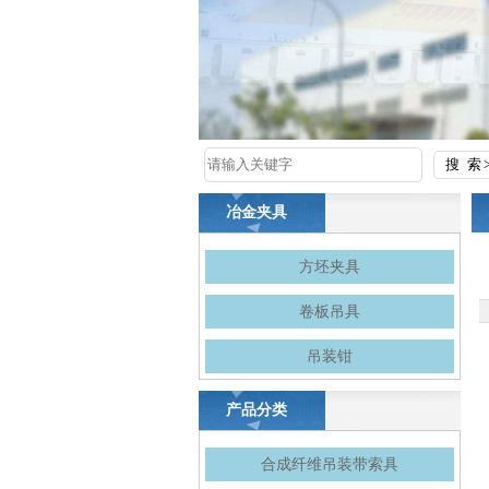
冶金夹具
方坯夹具
卷板吊具
吊装钳
产品分类
合成纤维吊装带索具