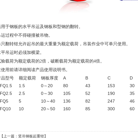
适用于钢板的水平吊运及钢板和型钢的翻转。
吊运过程中不得碰撞被吊物。
单只翻转钳允许起吊的最大重量为额定载荷，吊装作业中可单只使用。
1
2
水平吊运时必须加横梁。
试验载荷为额定载荷的2倍，破断载荷为额定载荷的4倍。
在使用前请详细阅读产品使用说明书。
产品型号
额定载荷
钢板厚度
A
B
C
D
FQ1.5
1.5
0～20
80
43
153
30
FQ2.5
2.5
0～30
105
52
190
35
FQ5
5
10～40
136
82
247
46
FQ10
10
20～50
160
85
300
60
【上一篇：
竖吊钢板起重钳
】